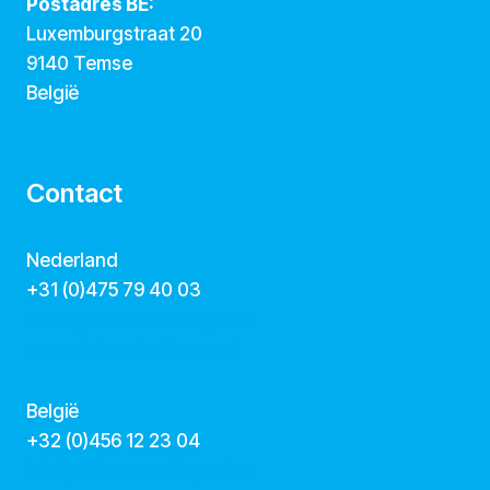
Postadres BE:
Luxemburgstraat 20
9140 Temse
België
Contact
Nederland
+31 (0)475 79 40 03
hallo@dekunstcollegas.nl
www.dekunstcollegas.nl
België
‭+32 (0)456 12 23 04‬
info@dekunstcollegas.be