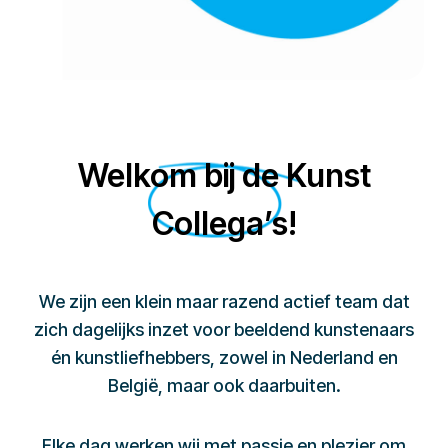
Welkom bij de Kunst
Collega’s!
We zijn een klein maar razend actief team dat
zich dagelijks inzet voor beeldend kunstenaars
én kunstliefhebbers, zowel in Nederland en
België, maar ook daarbuiten.
Elke dag werken wij met passie en plezier om