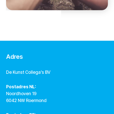
Adres
De Kunst Collega’s BV
Postadres NL:
Noordhoven 19
6042 NW Roermond