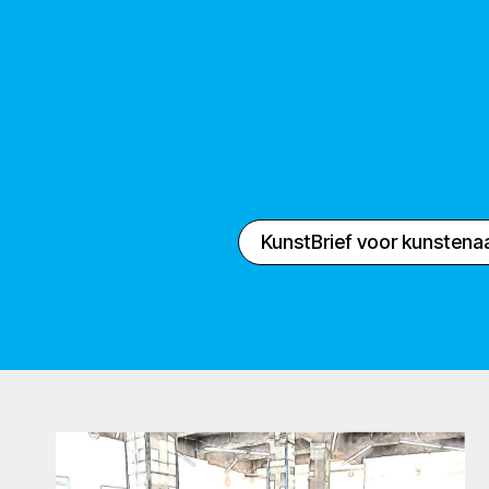
KunstBrief voor kunstena