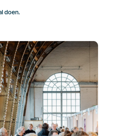
al doen.
232323