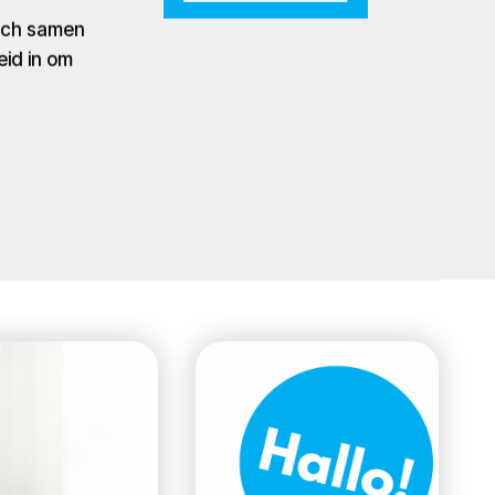
zich samen
eid in om