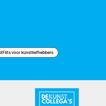
tFlits voor kunstliefhebbers