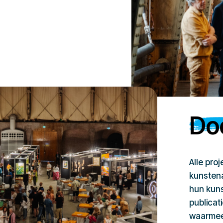
Doe
Alle pro
kunstena
hun kuns
publicat
waarmee 