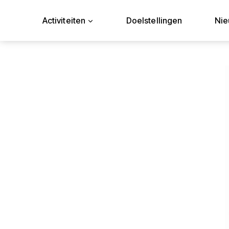
Doorgaan
naar
Activiteiten
Doelstellingen
Ni
inhoud