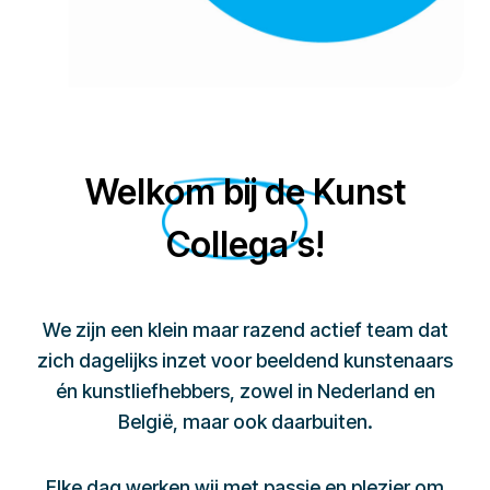
Welkom bij de Kunst
Collega’s!
We zijn een klein maar razend actief team dat
zich dagelijks inzet voor beeldend kunstenaars
én kunstliefhebbers, zowel in Nederland en
België, maar ook daarbuiten.
Elke dag werken wij met passie en plezier om