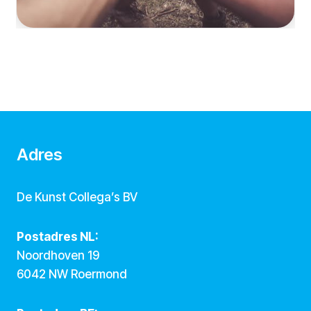
Adres
De Kunst Collega’s BV
Postadres NL:
Noordhoven 19
6042 NW Roermond