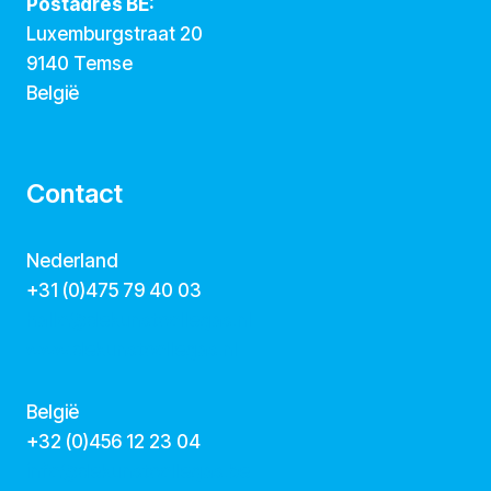
Postadres BE:
Luxemburgstraat 20
9140 Temse
België
Contact
Nederland
+31 (0)475 79 40 03
hallo@dekunstcollegas.nl
www.dekunstcollegas.nl
België
‭+32 (0)456 12 23 04‬
info@dekunstcollegas.be