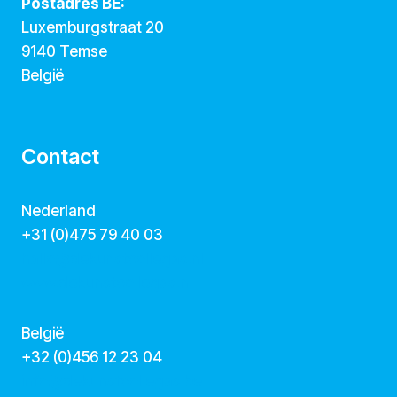
Postadres BE:
Luxemburgstraat 20
9140 Temse
België
Contact
Nederland
+31 (0)475 79 40 03
hallo@dekunstcollegas.nl
www.dekunstcollegas.nl
België
‭+32 (0)456 12 23 04‬
info@dekunstcollegas.be