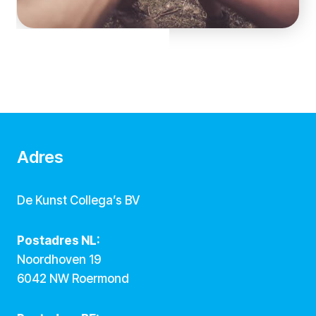
Adres
De Kunst Collega’s BV
Postadres NL:
Noordhoven 19
6042 NW Roermond