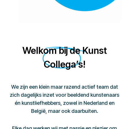
Welkom bij de Kunst
Collega’s!
We zijn een klein maar razend actief team dat
zich dagelijks inzet voor beeldend kunstenaars
én kunstliefhebbers, zowel in Nederland en
België, maar ook daarbuiten.
Elke dag werken wij met passie en plezier om