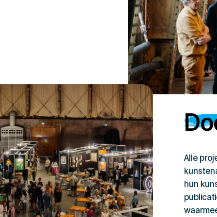
Doe
Alle pro
kunstena
hun kuns
publicat
waarmee 