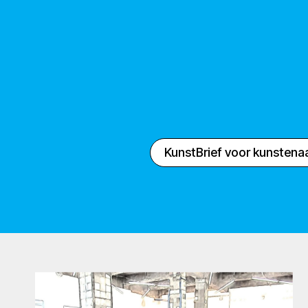
KunstBrief voor kunstena