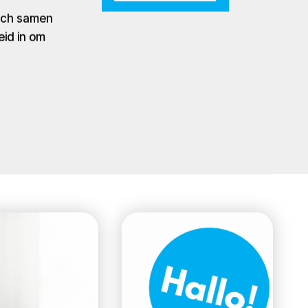
zich samen
eid in om