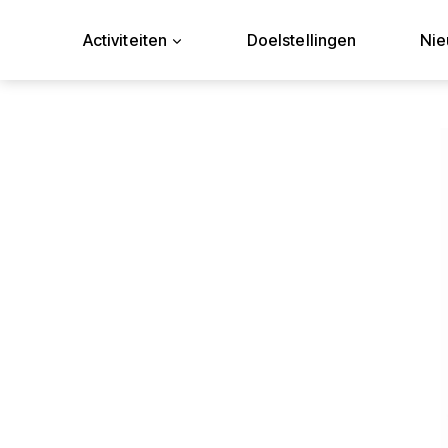
Doorgaan
naar
Activiteiten
Doelstellingen
Ni
inhoud