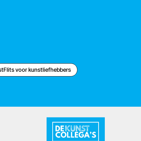
tFlits voor kunstliefhebbers