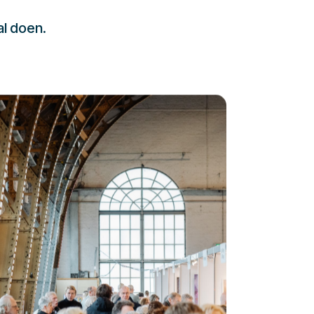
al doen.
232323