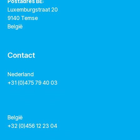
Postadres BE:
Luxemburgstraat 20
9140 Temse
België
Contact
Nederland
+31 (0)475 79 40 03
hallo@dekunstcollegas.nl
www.dekunstcollegas.nl
België
‭+32 (0)456 12 23 04‬
info@dekunstcollegas.be