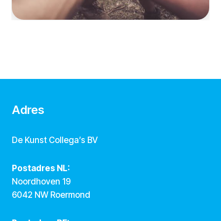
Adres
De Kunst Collega’s BV
Postadres NL:
Noordhoven 19
6042 NW Roermond