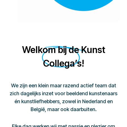
Welkom bij de Kunst
Collega’s!
We zijn een klein maar razend actief team dat
zich dagelijks inzet voor beeldend kunstenaars
én kunstliefhebbers, zowel in Nederland en
België, maar ook daarbuiten.
Elke dag werken wij met passie en plezier om