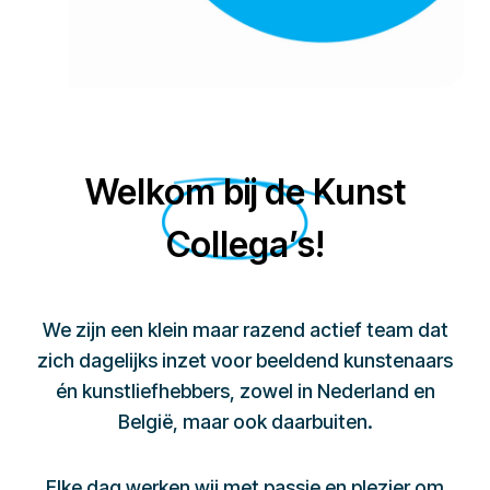
Welkom bij de Kunst
Collega’s!
We zijn een klein maar razend actief team dat
zich dagelijks inzet voor beeldend kunstenaars
én kunstliefhebbers, zowel in Nederland en
België, maar ook daarbuiten.
Elke dag werken wij met passie en plezier om