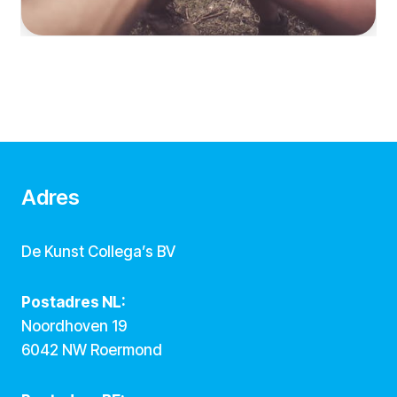
Adres
De Kunst Collega’s BV
Postadres NL:
Noordhoven 19
6042 NW Roermond