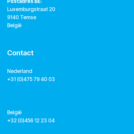
Postadres BE:
Luxemburgstraat 20
9140 Temse
België
Contact
Nederland
+31 (0)475 79 40 03
hallo@dekunstcollegas.nl
www.dekunstcollegas.nl
België
‭+32 (0)456 12 23 04‬
info@dekunstcollegas.be