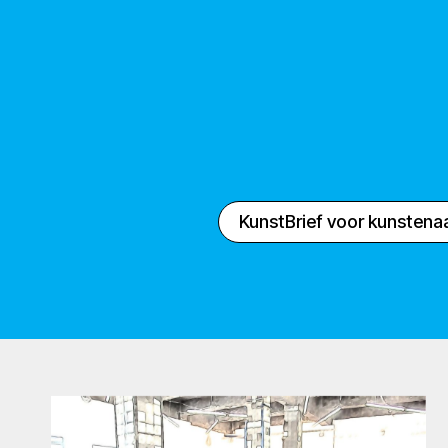
KunstBrief voor kunstena