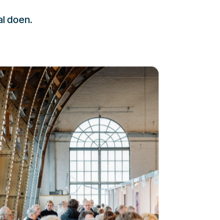
al doen.
232323