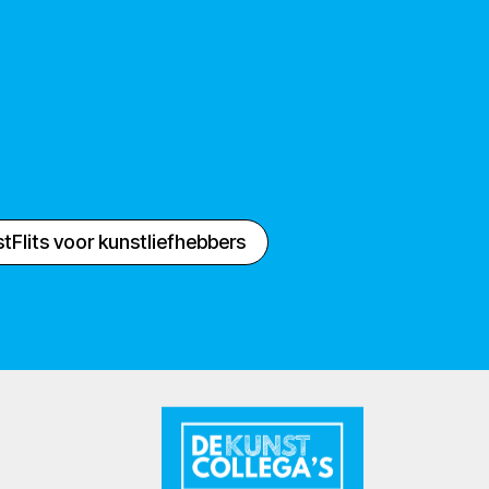
tFlits voor kunstliefhebbers