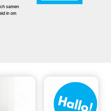
zich samen
eid in om