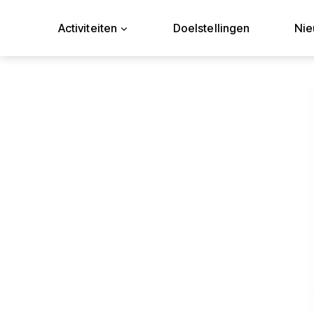
Doorgaan
naar
Activiteiten
Doelstellingen
Ni
inhoud