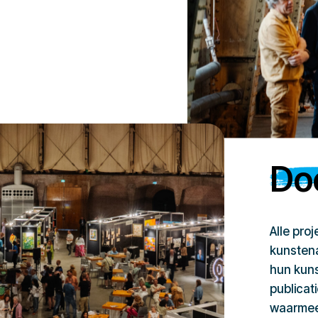
Doe
Alle pro
kunstena
hun kuns
publicat
waarmee 