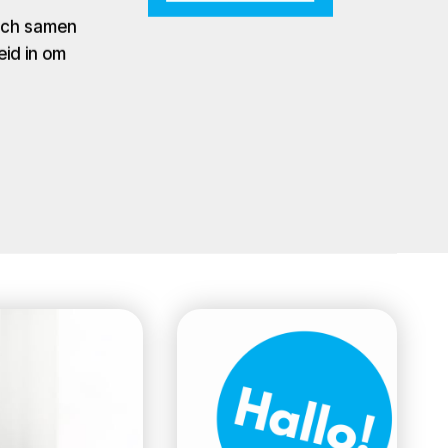
zich samen
eid in om