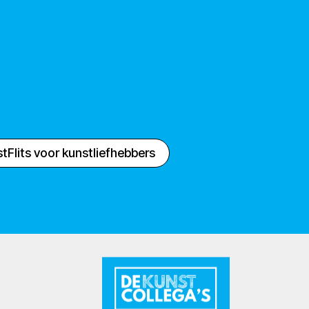
tFlits voor kunstliefhebbers