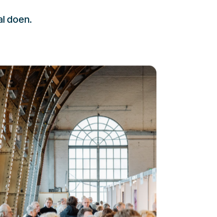
al doen.
232323