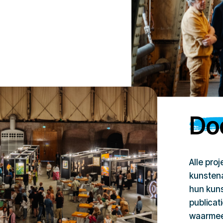
Doe
Alle pro
kunstena
hun kuns
publicat
waarmee 