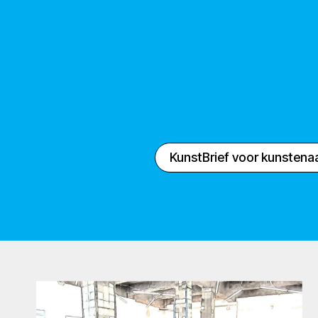
KunstBrief voor kunstena