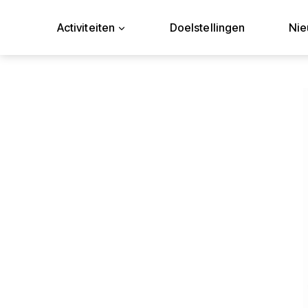
Doorgaan
naar
Activiteiten
Doelstellingen
Ni
inhoud