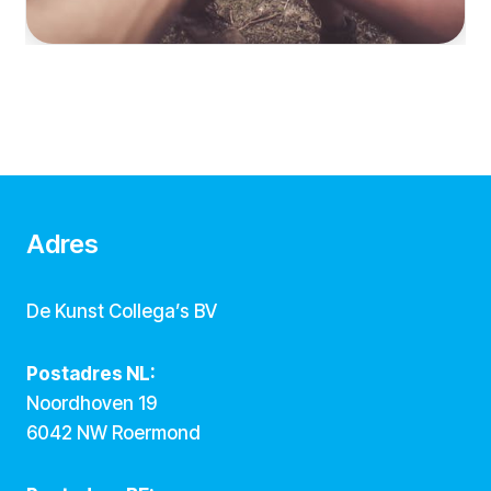
Adres
De Kunst Collega’s BV
Postadres NL:
Noordhoven 19
6042 NW Roermond