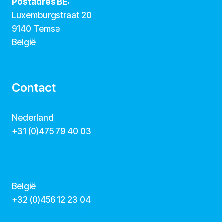
Postadres BE:
Luxemburgstraat 20
9140 Temse
België
Contact
Nederland
+31 (0)475 79 40 03
hallo@dekunstcollegas.nl
www.dekunstcollegas.nl
België
‭+32 (0)456 12 23 04‬
info@dekunstcollegas.be