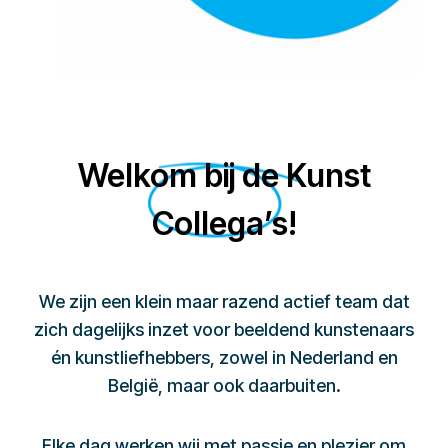
Welkom bij de Kunst
Collega’s!
We zijn een klein maar razend actief team dat
zich dagelijks inzet voor beeldend kunstenaars
én kunstliefhebbers, zowel in Nederland en
België, maar ook daarbuiten.
Elke dag werken wij met passie en plezier om