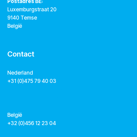
Postadres BE:
Luxemburgstraat 20
9140 Temse
België
Contact
Nederland
+31 (0)475 79 40 03
hallo@dekunstcollegas.nl
www.dekunstcollegas.nl
België
‭+32 (0)456 12 23 04‬
info@dekunstcollegas.be