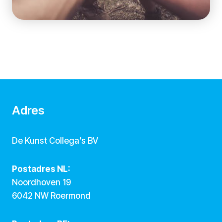
Adres
De Kunst Collega’s BV
Postadres NL:
Noordhoven 19
6042 NW Roermond