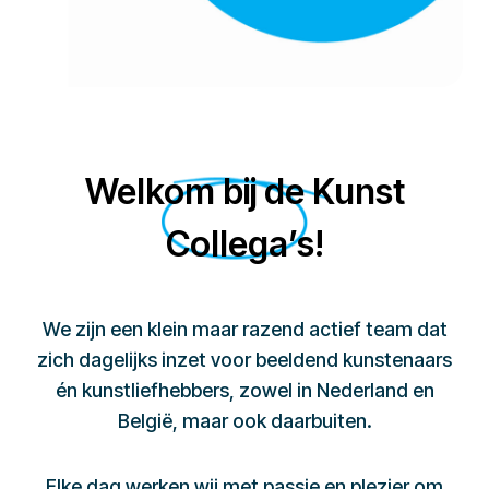
Welkom bij de Kunst
Collega’s!
We zijn een klein maar razend actief team dat
zich dagelijks inzet voor beeldend kunstenaars
én kunstliefhebbers, zowel in Nederland en
België, maar ook daarbuiten.
Elke dag werken wij met passie en plezier om