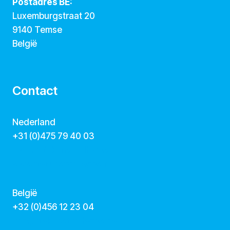
Postadres BE:
Luxemburgstraat 20
9140 Temse
België
Contact
Nederland
+31 (0)475 79 40 03
hallo@dekunstcollegas.nl
www.dekunstcollegas.nl
België
‭+32 (0)456 12 23 04‬
info@dekunstcollegas.be