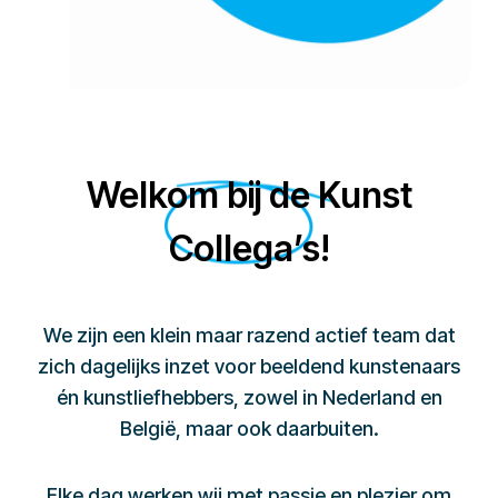
Welkom bij de Kunst
Collega’s!
We zijn een klein maar razend actief team dat
zich dagelijks inzet voor beeldend kunstenaars
én kunstliefhebbers, zowel in Nederland en
België, maar ook daarbuiten.
Elke dag werken wij met passie en plezier om