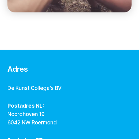
Adres
De Kunst Collega’s BV
Postadres NL:
Noordhoven 19
6042 NW Roermond