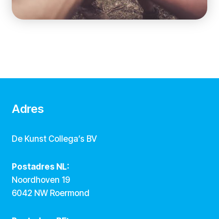
Adres
De Kunst Collega’s BV
Postadres NL:
Noordhoven 19
6042 NW Roermond