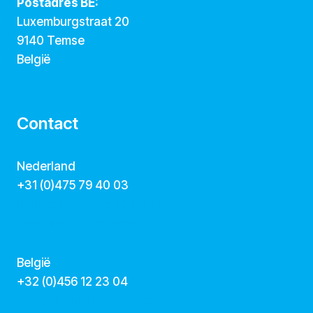
Postadres BE:
Luxemburgstraat 20
9140 Temse
België
Contact
Nederland
+31 (0)475 79 40 03
hallo@dekunstcollegas.nl
www.dekunstcollegas.nl
België
‭+32 (0)456 12 23 04‬
info@dekunstcollegas.be