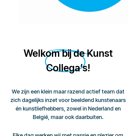
Welkom bij de Kunst
Collega’s!
We zijn een klein maar razend actief team dat
zich dagelijks inzet voor beeldend kunstenaars
én kunstliefhebbers, zowel in Nederland en
België, maar ook daarbuiten.
Elke dag werken wij met passie en plezier om