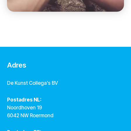
Adres
De Kunst Collega’s BV
Postadres NL:
Noordhoven 19
6042 NW Roermond