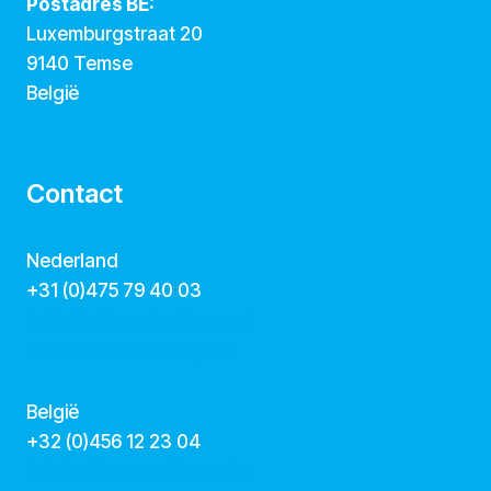
Postadres BE:
Luxemburgstraat 20
9140 Temse
België
Contact
Nederland
+31 (0)475 79 40 03
hallo@dekunstcollegas.nl
www.dekunstcollegas.nl
België
‭+32 (0)456 12 23 04‬
info@dekunstcollegas.be