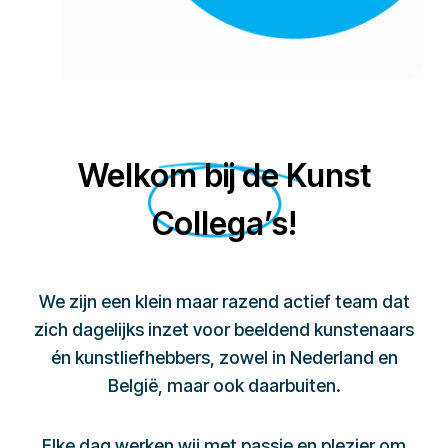
Welkom bij de Kunst
Collega’s!
We zijn een klein maar razend actief team dat
zich dagelijks inzet voor beeldend kunstenaars
én kunstliefhebbers, zowel in Nederland en
België, maar ook daarbuiten.
Elke dag werken wij met passie en plezier om