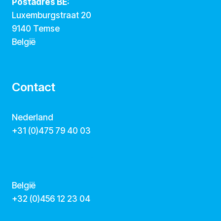
Postadres BE:
Luxemburgstraat 20
9140 Temse
België
Contact
Nederland
+31 (0)475 79 40 03
hallo@dekunstcollegas.nl
www.dekunstcollegas.nl
België
‭+32 (0)456 12 23 04‬
info@dekunstcollegas.be