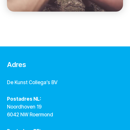
Adres
De Kunst Collega’s BV
Postadres NL:
Noordhoven 19
6042 NW Roermond