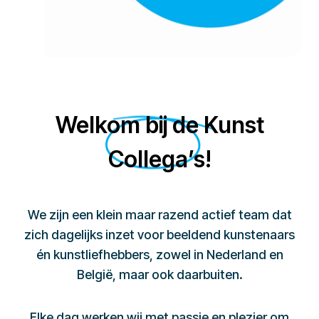
Welkom bij de Kunst
Collega’s!
We zijn een klein maar razend actief team dat
zich dagelijks inzet voor beeldend kunstenaars
én kunstliefhebbers, zowel in Nederland en
België, maar ook daarbuiten.
Elke dag werken wij met passie en plezier om