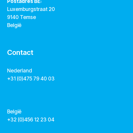
Postadres BE:
Luxemburgstraat 20
9140 Temse
België
Contact
Nederland
+31 (0)475 79 40 03
hallo@dekunstcollegas.nl
www.dekunstcollegas.nl
België
‭+32 (0)456 12 23 04‬
info@dekunstcollegas.be