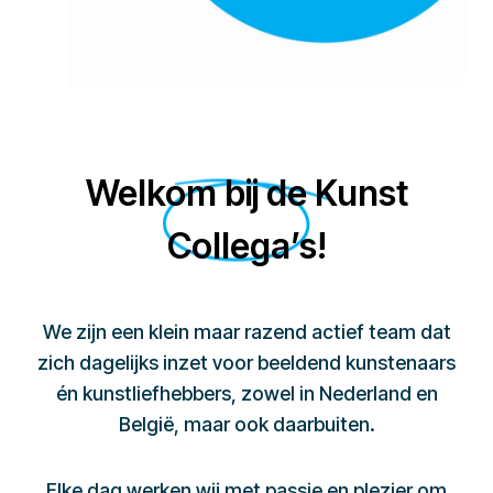
Welkom bij de Kunst
Collega’s!
We zijn een klein maar razend actief team dat
zich dagelijks inzet voor beeldend kunstenaars
én kunstliefhebbers, zowel in Nederland en
België, maar ook daarbuiten.
Elke dag werken wij met passie en plezier om