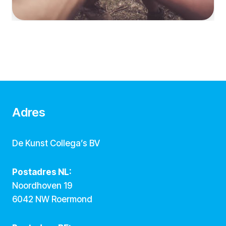
Adres
De Kunst Collega’s BV
Postadres NL:
Noordhoven 19
6042 NW Roermond