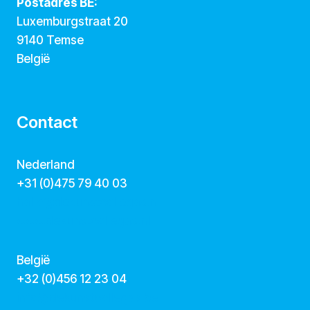
Postadres BE:
Luxemburgstraat 20
9140 Temse
België
Contact
Nederland
+31 (0)475 79 40 03
hallo@dekunstcollegas.nl
www.dekunstcollegas.nl
België
‭+32 (0)456 12 23 04‬
info@dekunstcollegas.be