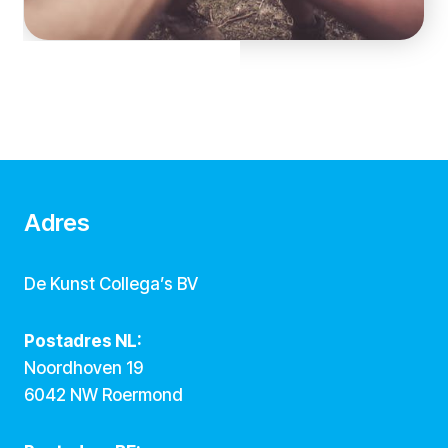
Adres
De Kunst Collega’s BV
Postadres NL:
Noordhoven 19
6042 NW Roermond