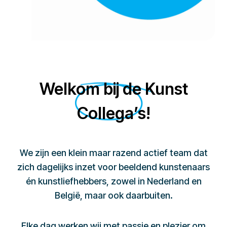
Welkom bij de Kunst
Collega’s!
We zijn een klein maar razend actief team dat
zich dagelijks inzet voor beeldend kunstenaars
én kunstliefhebbers, zowel in Nederland en
België, maar ook daarbuiten.
Elke dag werken wij met passie en plezier om