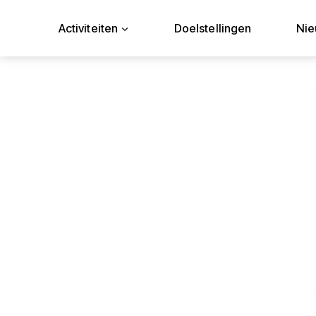
Doorgaan
naar
Activiteiten
Doelstellingen
Ni
inhoud