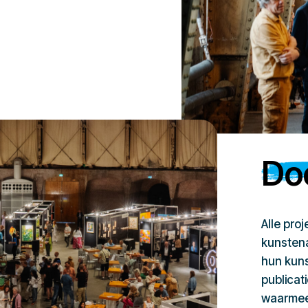
Doe
Alle pro
kunstena
hun kuns
publicat
waarmee 