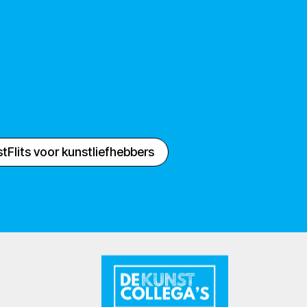
tFlits voor kunstliefhebbers