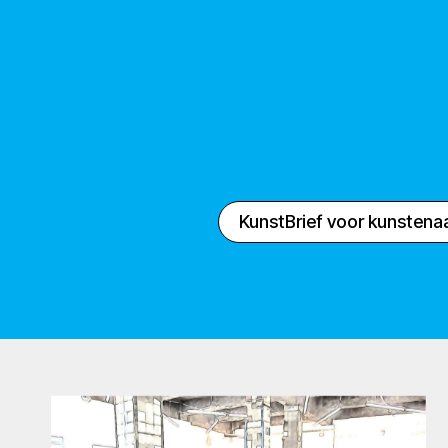
KunstBrief voor kunstena