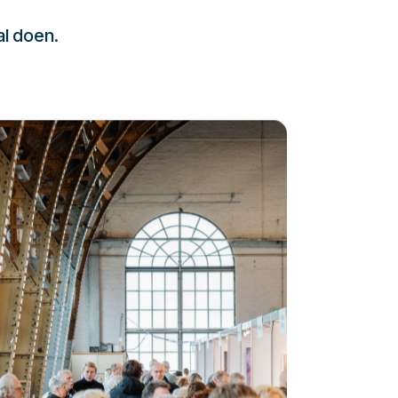
al doen.
232323