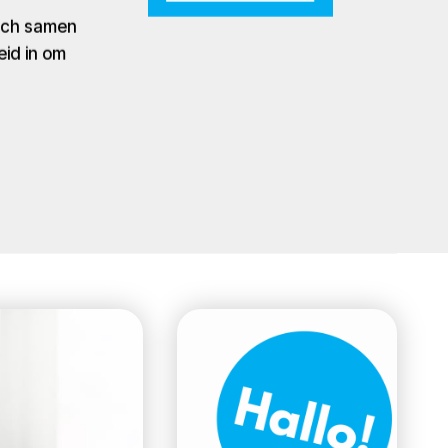
zich samen
eid in om