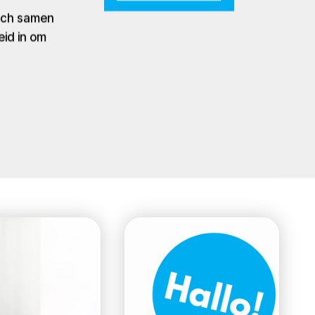
zich samen
eid in om