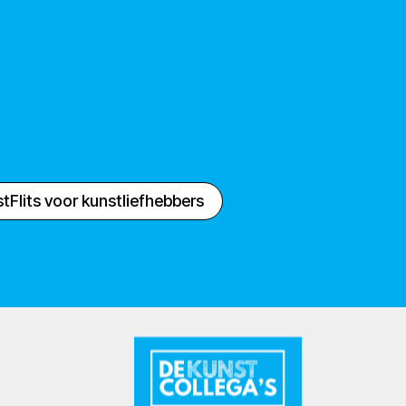
tFlits voor kunstliefhebbers