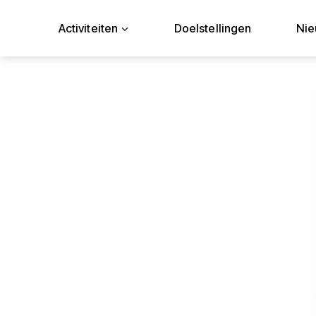
Doorgaan
naar
Activiteiten
Doelstellingen
Ni
inhoud