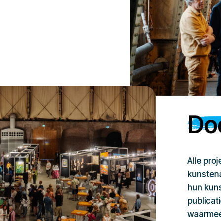
Doe
Alle pro
kunstena
hun kuns
publicat
waarmee 