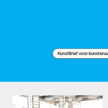
KunstBrief voor kunstena