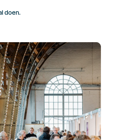
al doen.
232323