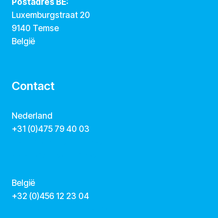
Postadres BE:
Luxemburgstraat 20
9140 Temse
België
Contact
Nederland
+31 (0)475 79 40 03
hallo@dekunstcollegas.nl
www.dekunstcollegas.nl
België
‭+32 (0)456 12 23 04‬
info@dekunstcollegas.be