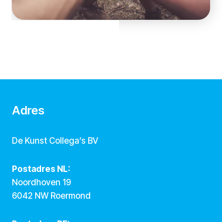
Adres
De Kunst Collega’s BV
Postadres NL:
Noordhoven 19
6042 NW Roermond