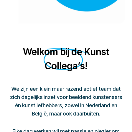
Welkom bij de Kunst
Collega’s!
We zijn een klein maar razend actief team dat
zich dagelijks inzet voor beeldend kunstenaars
én kunstliefhebbers, zowel in Nederland en
België, maar ook daarbuiten.
Elke dag werken wij met passie en plezier om