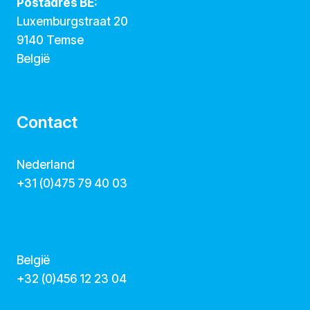
Postadres BE:
Luxemburgstraat 20
9140 Temse
België
Contact
Nederland
+31 (0)475 79 40 03
hallo@dekunstcollegas.nl
www.dekunstcollegas.nl
België
‭+32 (0)456 12 23 04‬
info@dekunstcollegas.be