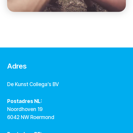
Adres
De Kunst Collega’s BV
Postadres NL:
Noordhoven 19
6042 NW Roermond