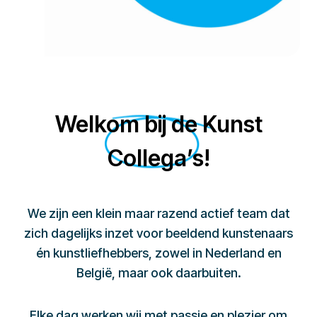
Welkom bij de Kunst
Collega’s!
We zijn een klein maar razend actief team dat
zich dagelijks inzet voor beeldend kunstenaars
én kunstliefhebbers, zowel in Nederland en
België, maar ook daarbuiten.
Elke dag werken wij met passie en plezier om