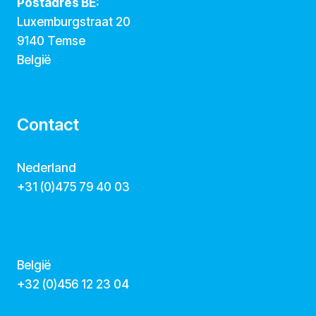
Postadres BE:
Luxemburgstraat 20
9140 Temse
België
Contact
Nederland
+31 (0)475 79 40 03
hallo@dekunstcollegas.nl
www.dekunstcollegas.nl
België
‭+32 (0)456 12 23 04‬
info@dekunstcollegas.be