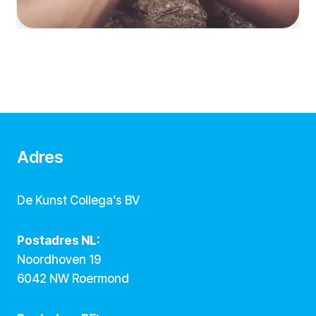
Adres
De Kunst Collega’s BV
Postadres NL:
Noordhoven 19
6042 NW Roermond