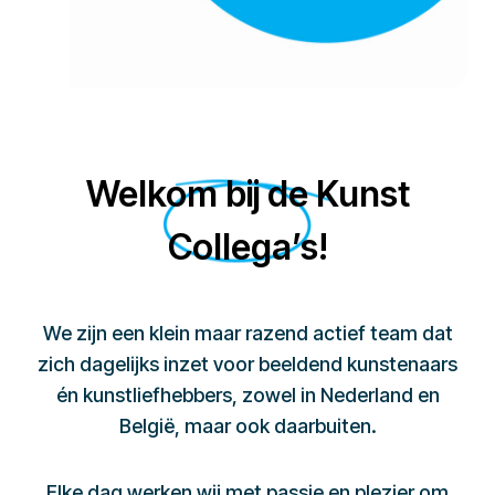
Welkom bij de Kunst
Collega’s!
We zijn een klein maar razend actief team dat
zich dagelijks inzet voor beeldend kunstenaars
én kunstliefhebbers, zowel in Nederland en
België, maar ook daarbuiten.
Elke dag werken wij met passie en plezier om