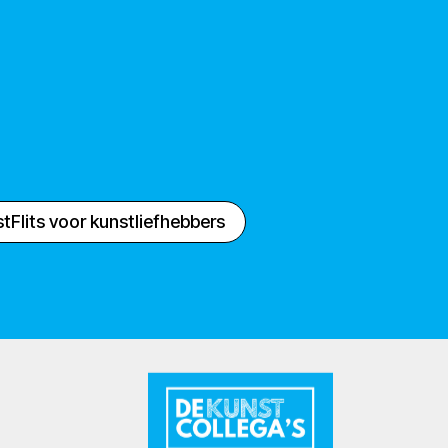
tFlits voor kunstliefhebbers