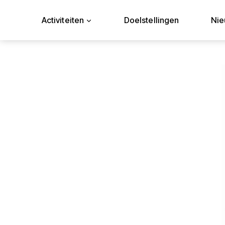
Doorgaan
naar
Activiteiten
Doelstellingen
Ni
inhoud