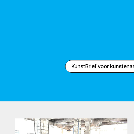
KunstBrief voor kunstena