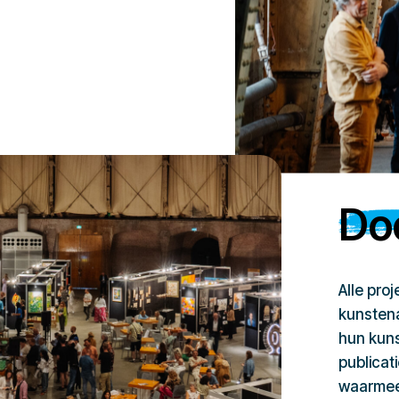
Doe
Alle pro
kunstena
hun kuns
publicat
waarmee 