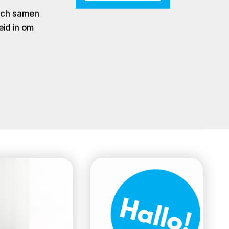
zich samen
eid in om