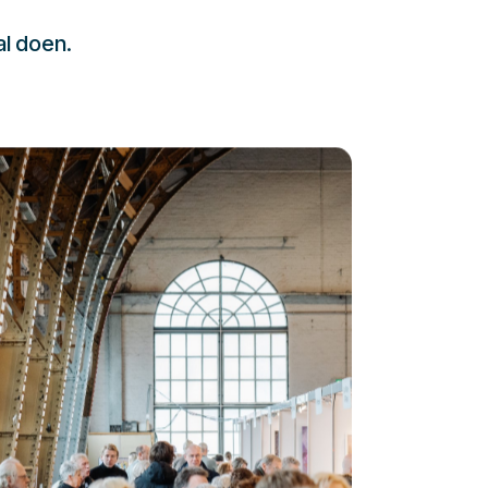
al doen.
232323