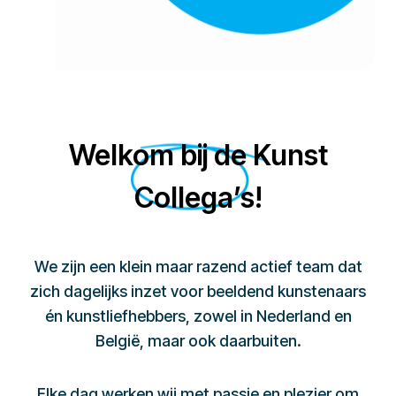
Welkom bij de Kunst
Collega’s!
We zijn een klein maar razend actief team dat
zich dagelijks inzet voor beeldend kunstenaars
én kunstliefhebbers, zowel in Nederland en
België, maar ook daarbuiten.
Elke dag werken wij met passie en plezier om