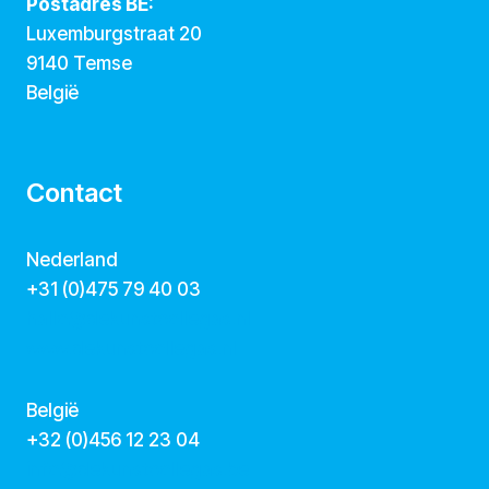
Postadres BE:
Luxemburgstraat 20
9140 Temse
België
Contact
Nederland
+31 (0)475 79 40 03
hallo@dekunstcollegas.nl
www.dekunstcollegas.nl
België
‭+32 (0)456 12 23 04‬
info@dekunstcollegas.be