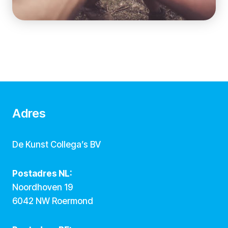
Adres
De Kunst Collega’s BV
Postadres NL:
Noordhoven 19
6042 NW Roermond