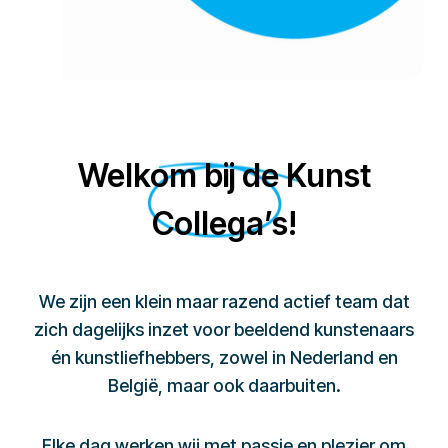
Welkom bij de Kunst
Collega’s!
We zijn een klein maar razend actief team dat
zich dagelijks inzet voor beeldend kunstenaars
én kunstliefhebbers, zowel in Nederland en
België, maar ook daarbuiten.
Elke dag werken wij met passie en plezier om