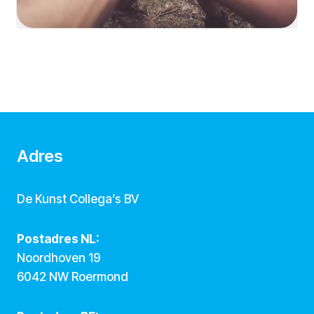
Adres
De Kunst Collega’s BV
Postadres NL:
Noordhoven 19
6042 NW Roermond