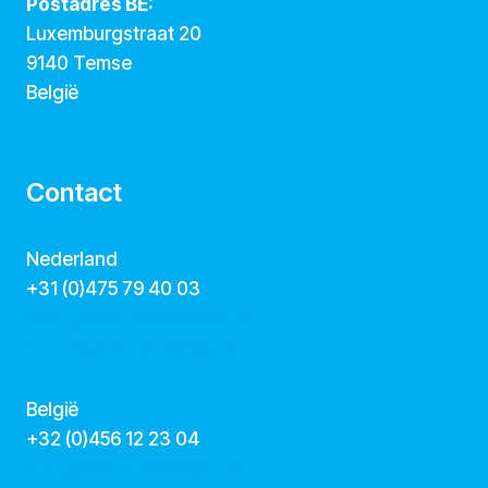
Postadres BE:
Luxemburgstraat 20
9140 Temse
België
Contact
Nederland
+31 (0)475 79 40 03
hallo@dekunstcollegas.nl
www.dekunstcollegas.nl
België
‭+32 (0)456 12 23 04‬
info@dekunstcollegas.be