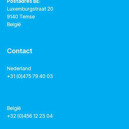
Postadres BE:
Luxemburgstraat 20
9140 Temse
België
Contact
Nederland
+31 (0)475 79 40 03
hallo@dekunstcollegas.nl
www.dekunstcollegas.nl
België
‭+32 (0)456 12 23 04‬
info@dekunstcollegas.be