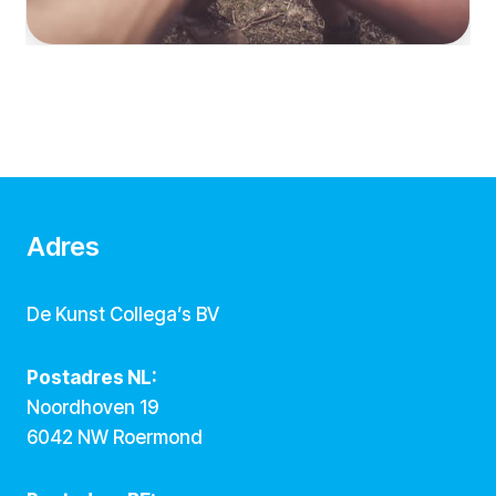
Adres
De Kunst Collega’s BV
Postadres NL:
Noordhoven 19
6042 NW Roermond