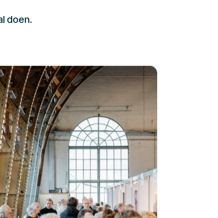
al doen.
232323