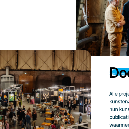
Doe
Alle pro
kunstena
hun kuns
publicat
waarmee 