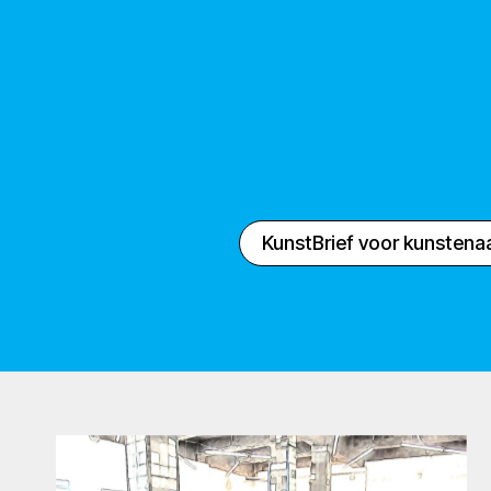
KunstBrief voor kunstena