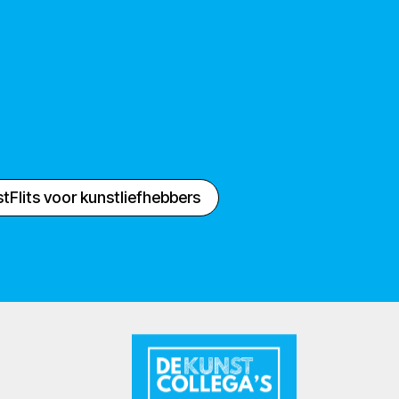
tFlits voor kunstliefhebbers