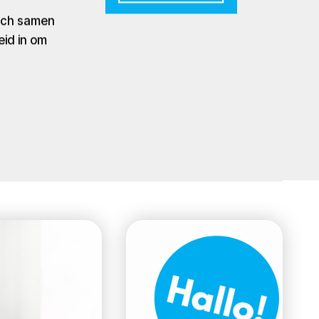
zich samen
eid in om