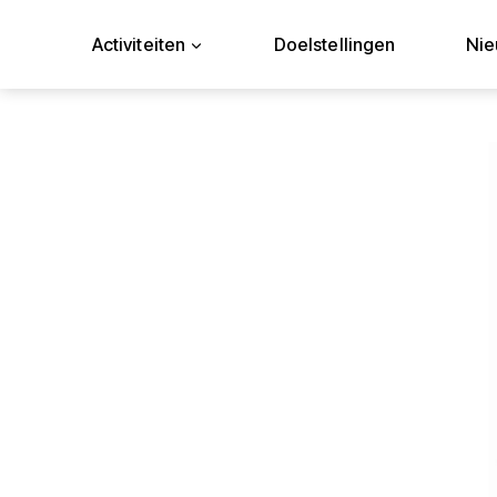
Doorgaan
naar
Activiteiten
Doelstellingen
Ni
inhoud