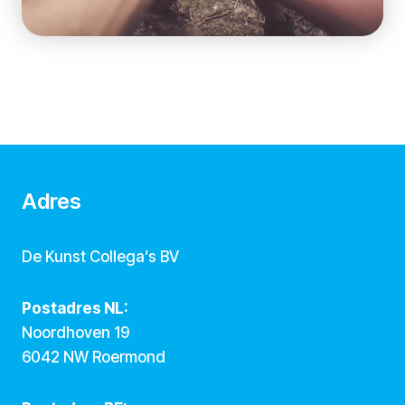
Adres
De Kunst Collega’s BV
Postadres NL:
Noordhoven 19
6042 NW Roermond