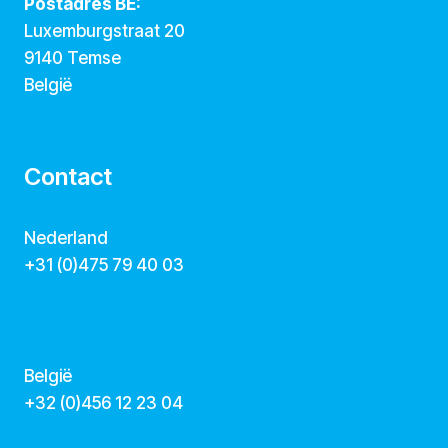
Postadres BE:
Luxemburgstraat 20
9140 Temse
België
Contact
Nederland
+31 (0)475 79 40 03
hallo@dekunstcollegas.nl
www.dekunstcollegas.nl
België
‭+32 (0)456 12 23 04‬
info@dekunstcollegas.be