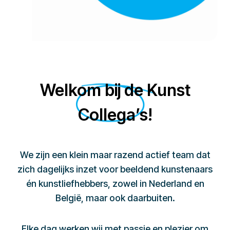
Welkom bij de Kunst
Collega’s!
We zijn een klein maar razend actief team dat
zich dagelijks inzet voor beeldend kunstenaars
én kunstliefhebbers, zowel in Nederland en
België, maar ook daarbuiten.
Elke dag werken wij met passie en plezier om