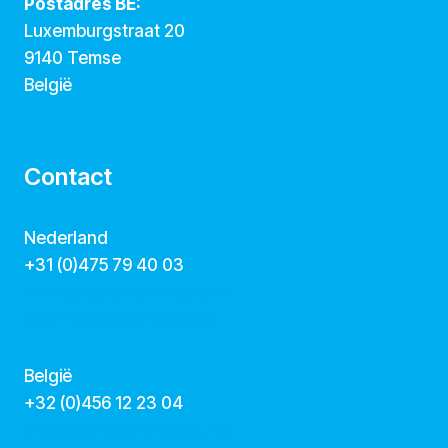
Postadres BE:
Luxemburgstraat 20
9140 Temse
België
Contact
Nederland
+31 (0)475 79 40 03
hallo@dekunstcollegas.nl
www.dekunstcollegas.nl
België
‭+32 (0)456 12 23 04‬
info@dekunstcollegas.be