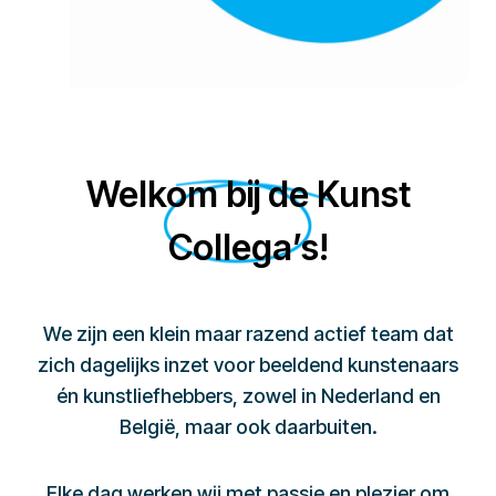
Welkom bij de Kunst
Collega’s!
We zijn een klein maar razend actief team dat
zich dagelijks inzet voor beeldend kunstenaars
én kunstliefhebbers, zowel in Nederland en
België, maar ook daarbuiten.
Elke dag werken wij met passie en plezier om