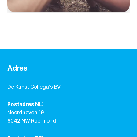
Adres
De Kunst Collega’s BV
Postadres NL:
Noordhoven 19
6042 NW Roermond