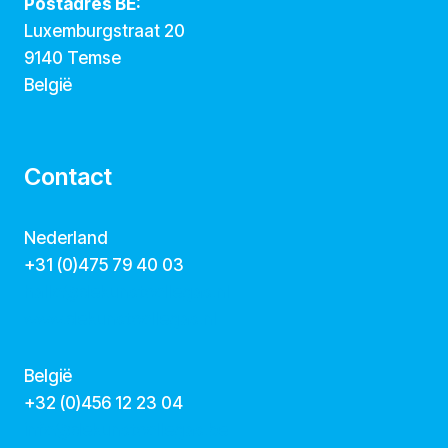
Postadres BE:
Luxemburgstraat 20
9140 Temse
België
Contact
Nederland
+31 (0)475 79 40 03
hallo@dekunstcollegas.nl
www.dekunstcollegas.nl
België
‭+32 (0)456 12 23 04‬
info@dekunstcollegas.be