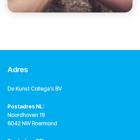
Adres
De Kunst Collega’s BV
Postadres NL:
Noordhoven 19
6042 NW Roermond