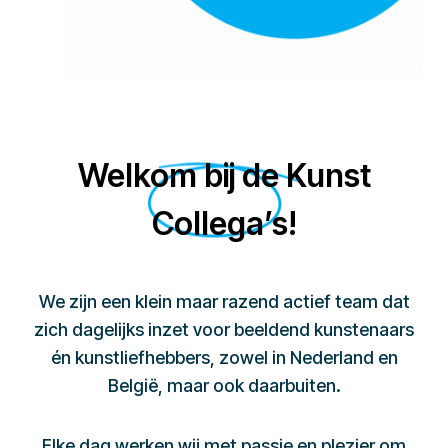
Welkom bij de Kunst
Collega’s!
We zijn een klein maar razend actief team dat
zich dagelijks inzet voor beeldend kunstenaars
én kunstliefhebbers, zowel in Nederland en
België, maar ook daarbuiten.
Elke dag werken wij met passie en plezier om