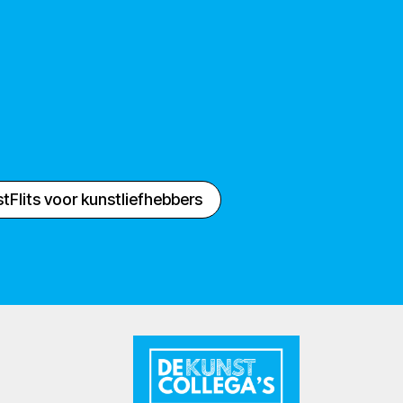
tFlits voor kunstliefhebbers