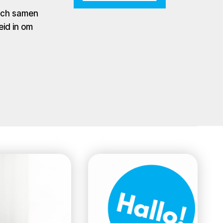
zich samen
eid in om