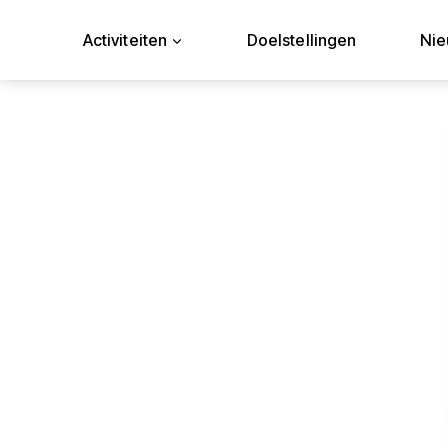
Doorgaan
naar
Activiteiten
Doelstellingen
Ni
inhoud