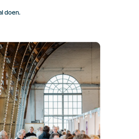
al doen.
232323