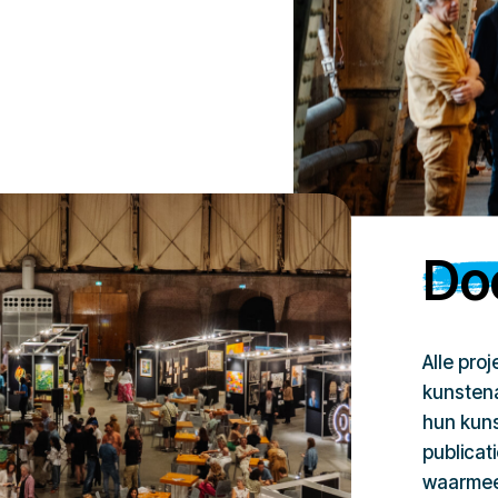
Doe
Alle pro
kunstena
hun kuns
publicat
waarmee 