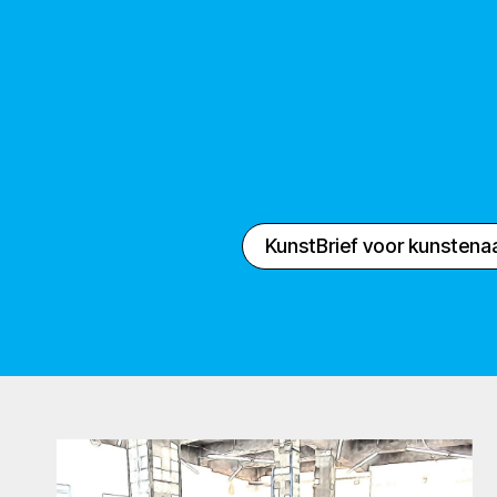
KunstBrief voor kunstena