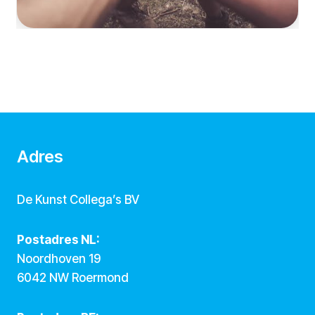
Adres
De Kunst Collega’s BV
Postadres NL:
Noordhoven 19
6042 NW Roermond