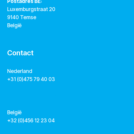
Postadres BE:
Luxemburgstraat 20
9140 Temse
België
Contact
Nederland
+31 (0)475 79 40 03
hallo@dekunstcollegas.nl
www.dekunstcollegas.nl
België
‭+32 (0)456 12 23 04‬
info@dekunstcollegas.be