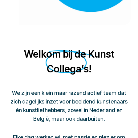
Welkom bij de Kunst
Collega’s!
We zijn een klein maar razend actief team dat
zich dagelijks inzet voor beeldend kunstenaars
én kunstliefhebbers, zowel in Nederland en
België, maar ook daarbuiten.
Elke dag werken wij met passie en plezier om