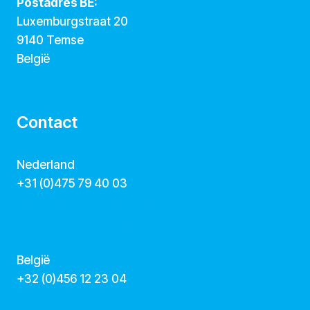
Postadres BE:
Luxemburgstraat 20
9140 Temse
België
Contact
Nederland
+31 (0)475 79 40 03
hallo@dekunstcollegas.nl
www.dekunstcollegas.nl
België
‭+32 (0)456 12 23 04‬
info@dekunstcollegas.be