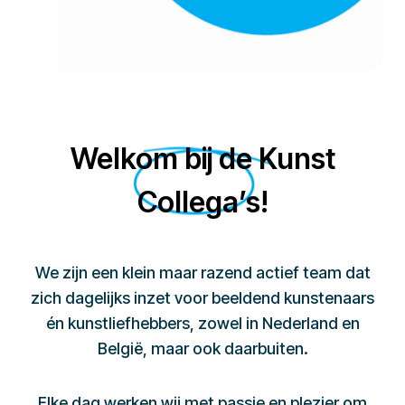
Welkom bij de Kunst
Collega’s!
We zijn een klein maar razend actief team dat
zich dagelijks inzet voor beeldend kunstenaars
én kunstliefhebbers, zowel in Nederland en
België, maar ook daarbuiten.
Elke dag werken wij met passie en plezier om