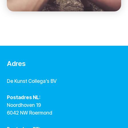
Adres
De Kunst Collega’s BV
Postadres NL:
Noordhoven 19
6042 NW Roermond