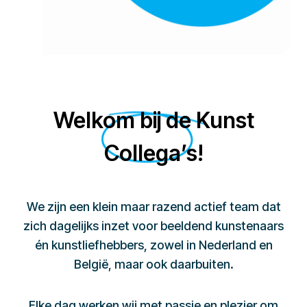
Welkom bij de Kunst
Collega’s!
We zijn een klein maar razend actief team dat
zich dagelijks inzet voor beeldend kunstenaars
én kunstliefhebbers, zowel in Nederland en
België, maar ook daarbuiten.
Elke dag werken wij met passie en plezier om