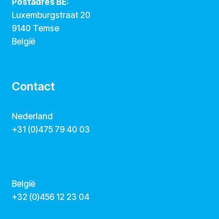
Postadres BE:
Luxemburgstraat 20
9140 Temse
België
Contact
Nederland
+31 (0)475 79 40 03
hallo@dekunstcollegas.nl
www.dekunstcollegas.nl
België
‭+32 (0)456 12 23 04‬
info@dekunstcollegas.be