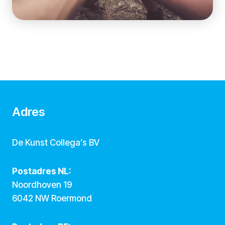
Adres
De Kunst Collega’s BV
Postadres NL:
Noordhoven 19
6042 NW Roermond