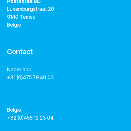
Postadres BE:
Luxemburgstraat 20
9140 Temse
België
Contact
Nederland
+31 (0)475 79 40 03
hallo@dekunstcollegas.nl
www.dekunstcollegas.nl
België
‭+32 (0)456 12 23 04‬
info@dekunstcollegas.be