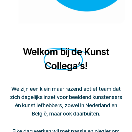
Welkom bij de Kunst
Collega’s!
We zijn een klein maar razend actief team dat
zich dagelijks inzet voor beeldend kunstenaars
én kunstliefhebbers, zowel in Nederland en
België, maar ook daarbuiten.
Elke dag werken wij met passie en plezier om