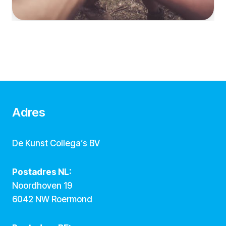
Adres
De Kunst Collega’s BV
Postadres NL:
Noordhoven 19
6042 NW Roermond