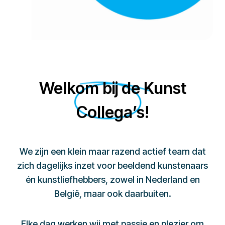
Welkom bij de Kunst
Collega’s!
We zijn een klein maar razend actief team dat
zich dagelijks inzet voor beeldend kunstenaars
én kunstliefhebbers, zowel in Nederland en
België, maar ook daarbuiten.
Elke dag werken wij met passie en plezier om