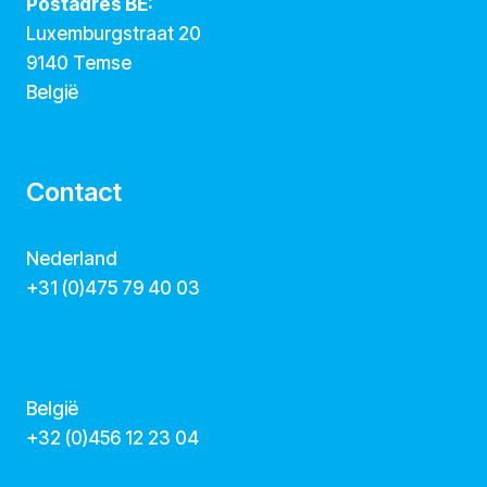
Postadres BE:
Luxemburgstraat 20
9140 Temse
België
Contact
Nederland
+31 (0)475 79 40 03
hallo@dekunstcollegas.nl
www.dekunstcollegas.nl
België
‭+32 (0)456 12 23 04‬
info@dekunstcollegas.be