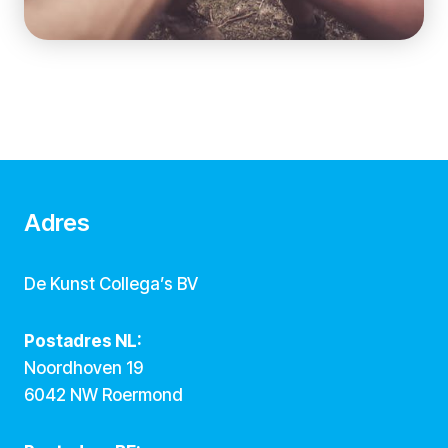
Adres
De Kunst Collega’s BV
Postadres NL:
Noordhoven 19
6042 NW Roermond