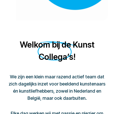
Welkom bij de Kunst
Collega’s!
We zijn een klein maar razend actief team dat
zich dagelijks inzet voor beeldend kunstenaars
én kunstliefhebbers, zowel in Nederland en
België, maar ook daarbuiten.
Elke dag werken wij met passie en plezier om