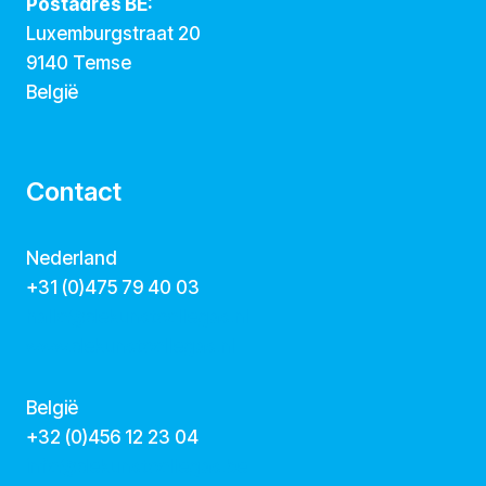
Postadres BE:
Luxemburgstraat 20
9140 Temse
België
Contact
Nederland
+31 (0)475 79 40 03
hallo@dekunstcollegas.nl
www.dekunstcollegas.nl
België
‭+32 (0)456 12 23 04‬
info@dekunstcollegas.be