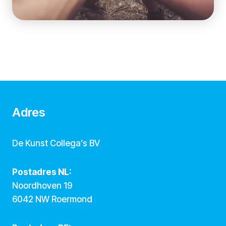
Adres
De Kunst Collega’s BV
Postadres NL:
Noordhoven 19
6042 NW Roermond