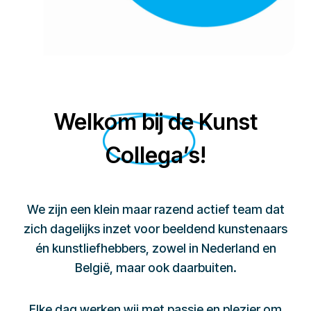
Welkom bij de Kunst
Collega’s!
We zijn een klein maar razend actief team dat
zich dagelijks inzet voor beeldend kunstenaars
én kunstliefhebbers, zowel in Nederland en
België, maar ook daarbuiten.
Elke dag werken wij met passie en plezier om