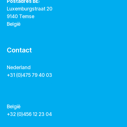
Postadres BE:
Luxemburgstraat 20
9140 Temse
België
Contact
Nederland
+31 (0)475 79 40 03
hallo@dekunstcollegas.nl
www.dekunstcollegas.nl
België
‭+32 (0)456 12 23 04‬
info@dekunstcollegas.be