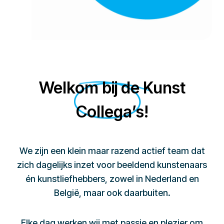
Welkom bij de Kunst
Collega’s!
We zijn een klein maar razend actief team dat
zich dagelijks inzet voor beeldend kunstenaars
én kunstliefhebbers, zowel in Nederland en
België, maar ook daarbuiten.
Elke dag werken wij met passie en plezier om