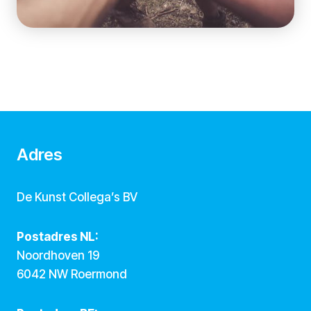
Adres
De Kunst Collega’s BV
Postadres NL:
Noordhoven 19
6042 NW Roermond