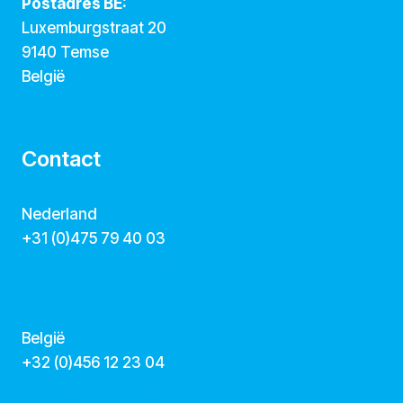
Postadres BE:
Luxemburgstraat 20
9140 Temse
België
Contact
Nederland
+31 (0)475 79 40 03
hallo@dekunstcollegas.nl
www.dekunstcollegas.nl
België
‭+32 (0)456 12 23 04‬
info@dekunstcollegas.be