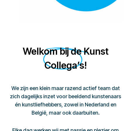
Welkom bij de Kunst
Collega’s!
We zijn een klein maar razend actief team dat
zich dagelijks inzet voor beeldend kunstenaars
én kunstliefhebbers, zowel in Nederland en
België, maar ook daarbuiten.
Elke dag werken wij met passie en plezier om