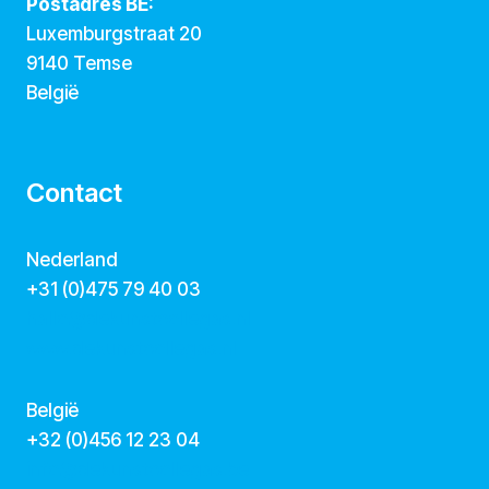
Postadres BE:
Luxemburgstraat 20
9140 Temse
België
Contact
Nederland
+31 (0)475 79 40 03
hallo@dekunstcollegas.nl
www.dekunstcollegas.nl
België
‭+32 (0)456 12 23 04‬
info@dekunstcollegas.be