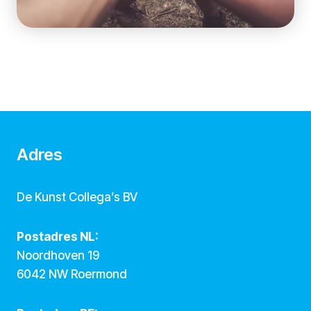
Adres
De Kunst Collega’s BV
Postadres NL:
Noordhoven 19
6042 NW Roermond