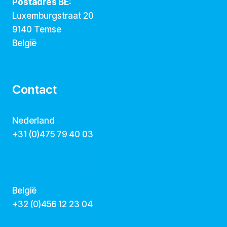
Postadres BE:
Luxemburgstraat 20
9140 Temse
België
Contact
Nederland
+31 (0)475 79 40 03
hallo@dekunstcollegas.nl
www.dekunstcollegas.nl
België
‭+32 (0)456 12 23 04‬
info@dekunstcollegas.be