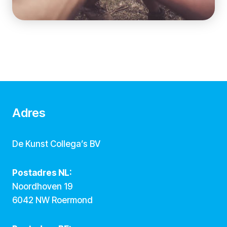
Adres
De Kunst Collega’s BV
Postadres NL:
Noordhoven 19
6042 NW Roermond