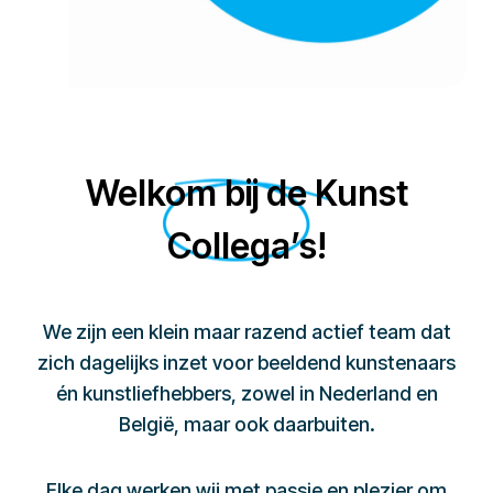
Welkom bij de Kunst
Collega’s!
We zijn een klein maar razend actief team dat
zich dagelijks inzet voor beeldend kunstenaars
én kunstliefhebbers, zowel in Nederland en
België, maar ook daarbuiten.
Elke dag werken wij met passie en plezier om