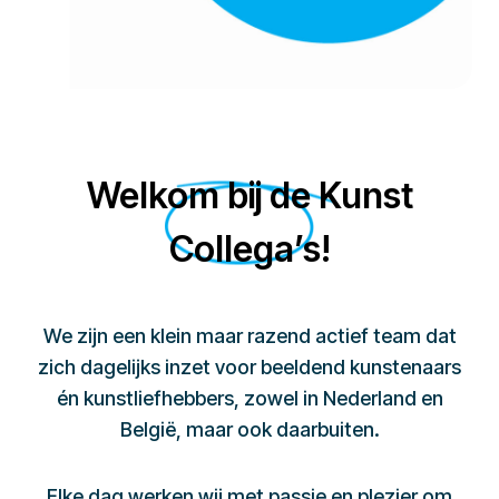
Welkom bij de Kunst
Collega’s!
We zijn een klein maar razend actief team dat
zich dagelijks inzet voor beeldend kunstenaars
én kunstliefhebbers, zowel in Nederland en
België, maar ook daarbuiten.
Elke dag werken wij met passie en plezier om