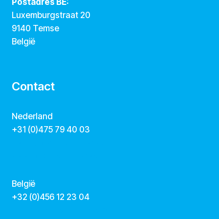
Postadres BE:
Luxemburgstraat 20
9140 Temse
België
Contact
Nederland
+31 (0)475 79 40 03
hallo@dekunstcollegas.nl
www.dekunstcollegas.nl
België
‭+32 (0)456 12 23 04‬
info@dekunstcollegas.be