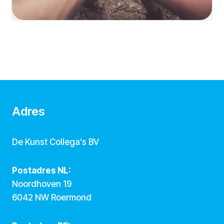
Adres
De Kunst Collega’s BV
Postadres NL:
Noordhoven 19
6042 NW Roermond