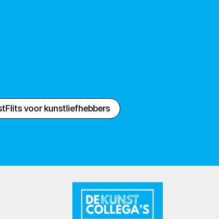
tFlits voor kunstliefhebbers