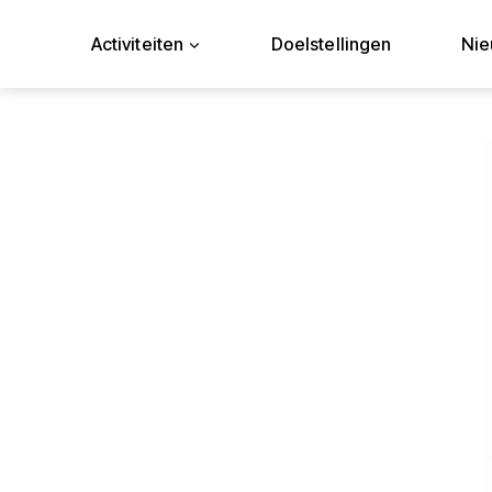
Doorgaan
naar
Activiteiten
Doelstellingen
Ni
inhoud