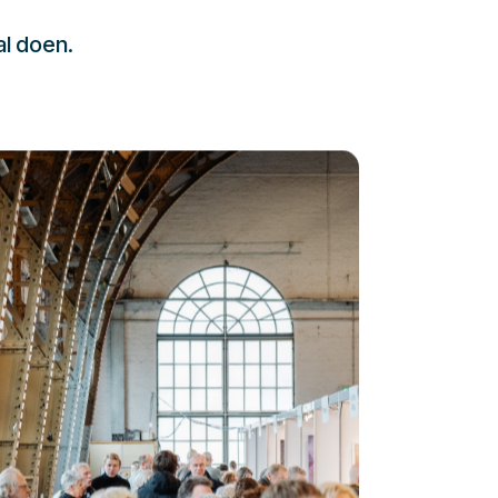
al doen.
232323