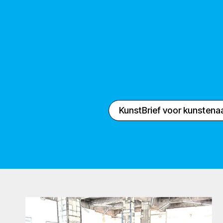
KunstBrief voor kunstena