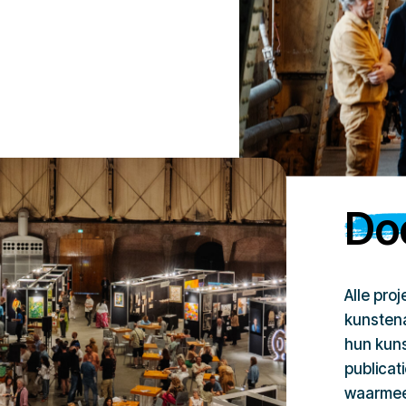
Doe
Alle pro
kunstena
hun kuns
publicat
waarmee 