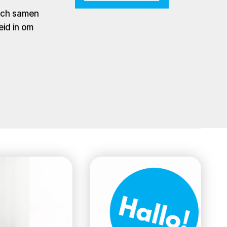
zich samen
eid in om