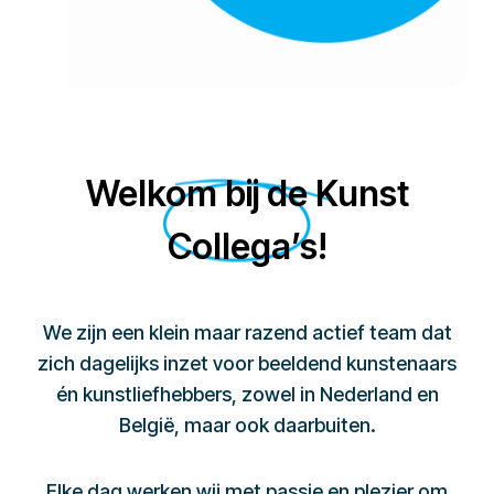
Welkom bij de Kunst
Collega’s!
We zijn een klein maar razend actief team dat
zich dagelijks inzet voor beeldend kunstenaars
én kunstliefhebbers, zowel in Nederland en
België, maar ook daarbuiten.
Elke dag werken wij met passie en plezier om