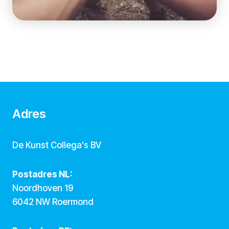
Adres
De Kunst Collega’s BV
Postadres NL:
Noordhoven 19
6042 NW Roermond