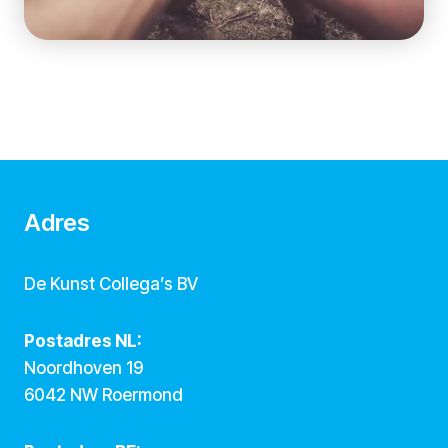
Adres
De Kunst Collega’s BV
Postadres NL:
Noordhoven 19
6042 NW Roermond