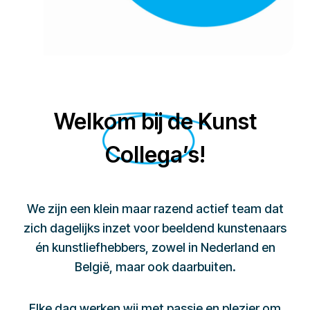
Welkom bij de Kunst
Collega’s!
We zijn een klein maar razend actief team dat
zich dagelijks inzet voor beeldend kunstenaars
én kunstliefhebbers, zowel in Nederland en
België, maar ook daarbuiten.
Elke dag werken wij met passie en plezier om