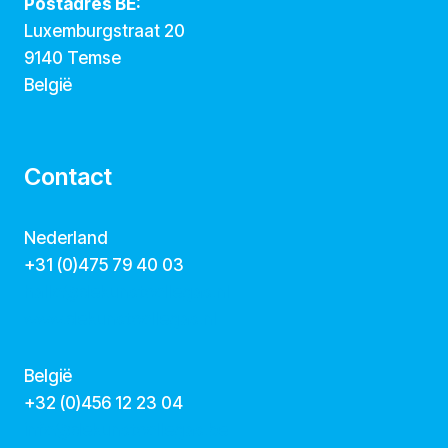
Postadres BE:
Luxemburgstraat 20
9140 Temse
België
Contact
Nederland
+31 (0)475 79 40 03
hallo@dekunstcollegas.nl
www.dekunstcollegas.nl
België
‭+32 (0)456 12 23 04‬
info@dekunstcollegas.be