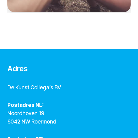
Adres
De Kunst Collega’s BV
Postadres NL:
Noordhoven 19
6042 NW Roermond