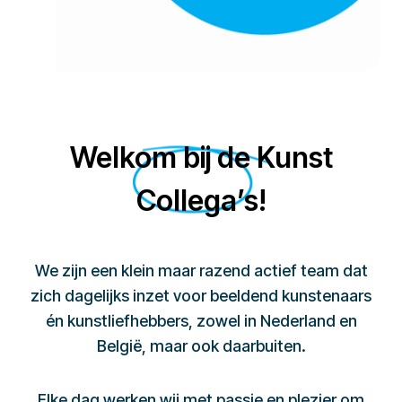
Welkom bij de Kunst
Collega’s!
We zijn een klein maar razend actief team dat
zich dagelijks inzet voor beeldend kunstenaars
én kunstliefhebbers, zowel in Nederland en
België, maar ook daarbuiten.
Elke dag werken wij met passie en plezier om