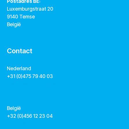
Postadres BE:
Luxemburgstraat 20
9140 Temse
België
Contact
Nederland
+31 (0)475 79 40 03
hallo@dekunstcollegas.nl
www.dekunstcollegas.nl
België
‭+32 (0)456 12 23 04‬
info@dekunstcollegas.be