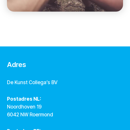
Adres
De Kunst Collega’s BV
Postadres NL:
Noordhoven 19
6042 NW Roermond