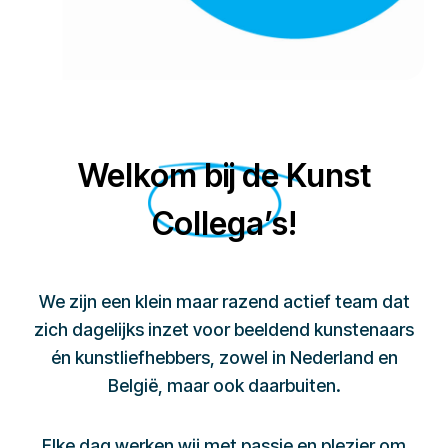
Welkom bij de Kunst
Collega’s!
We zijn een klein maar razend actief team dat
zich dagelijks inzet voor beeldend kunstenaars
én kunstliefhebbers, zowel in Nederland en
België, maar ook daarbuiten.
Elke dag werken wij met passie en plezier om