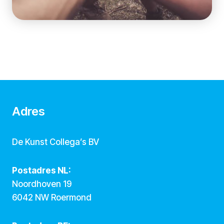
Adres
De Kunst Collega’s BV
Postadres NL:
Noordhoven 19
6042 NW Roermond