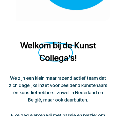
Welkom bij de Kunst
Collega’s!
We zijn een klein maar razend actief team dat
zich dagelijks inzet voor beeldend kunstenaars
én kunstliefhebbers, zowel in Nederland en
België, maar ook daarbuiten.
Elke dag werken wij met passie en plezier om