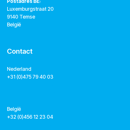
Postadres BE:
Luxemburgstraat 20
9140 Temse
België
Contact
Nederland
+31 (0)475 79 40 03
hallo@dekunstcollegas.nl
www.dekunstcollegas.nl
België
‭+32 (0)456 12 23 04‬
info@dekunstcollegas.be