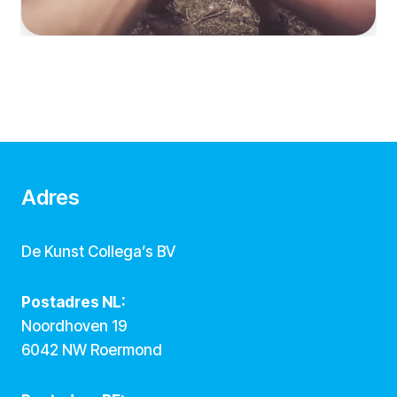
Adres
De Kunst Collega’s BV
Postadres NL:
Noordhoven 19
6042 NW Roermond