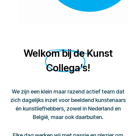
Welkom bij de Kunst
Collega’s!
We zijn een klein maar razend actief team dat
zich dagelijks inzet voor beeldend kunstenaars
én kunstliefhebbers, zowel in Nederland en
België, maar ook daarbuiten.
Elke dag werken wij met passie en plezier om