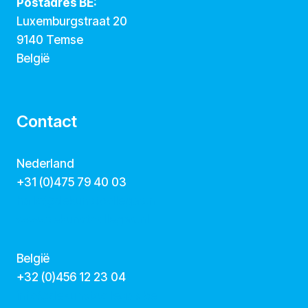
Postadres BE:
Luxemburgstraat 20
9140 Temse
België
Contact
Nederland
+31 (0)475 79 40 03
hallo@dekunstcollegas.nl
www.dekunstcollegas.nl
België
‭+32 (0)456 12 23 04‬
info@dekunstcollegas.be