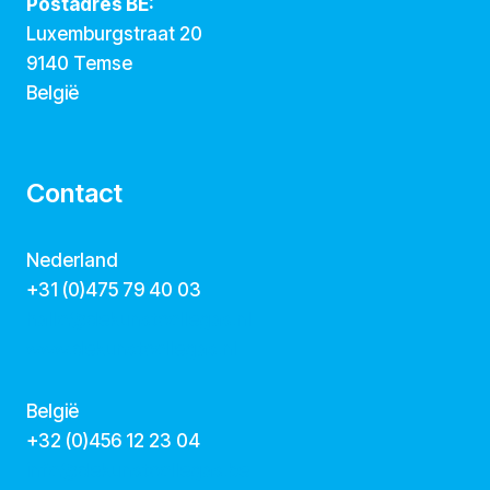
Postadres BE:
Luxemburgstraat 20
9140 Temse
België
Contact
Nederland
+31 (0)475 79 40 03
hallo@dekunstcollegas.nl
www.dekunstcollegas.nl
België
‭+32 (0)456 12 23 04‬
info@dekunstcollegas.be