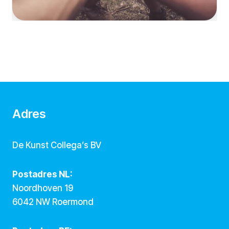
Adres
De Kunst Collega’s BV
Postadres NL:
Noordhoven 19
6042 NW Roermond