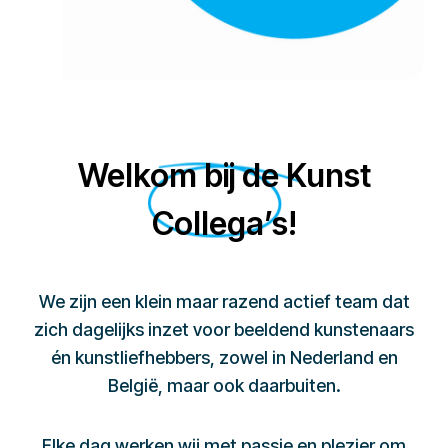
Welkom bij de Kunst
Collega’s!
We zijn een klein maar razend actief team dat
zich dagelijks inzet voor beeldend kunstenaars
én kunstliefhebbers, zowel in Nederland en
België, maar ook daarbuiten.
Elke dag werken wij met passie en plezier om